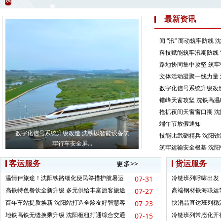
最新资讯
闻 “汛” 而动筑牢防线
科技赋能筑牢汛期防线
路地协同集中攻坚 筑
文体活动凝聚一线力量
数字化信号系统升级改
错峰天窗攻坚 沈铁高
抢抓夜间天窗窗口期 
端午节放假通知
数字化信号系统升级改造 沈铁以智能设备筑
错峰天窗攻坚 沈铁高温时
技能比武砺精兵 沈阳
牢行车安全屏...
备集中整治
筑牢运输安全根基 沈
客运服务
货运服务
更多>>
温情伴旅途！沈阳铁路细化便民举措护航暑运
冷链班列呼啸出发
07-31
万千旅客出行
南下保鲜通道
高铁特色餐饮全新升级 多元供给丰富旅客旅途
高端钢材铁海联运
07-27
味蕾
造扬帆出海
百年车站提质焕新 沈阳站打造全龄友好智慧客
快消品直达班列稳定
07-23
运枢纽
色物流发展
地铁高铁无缝换乘升级 沈阳枢纽打通综合交通
冷链班列常态化开
07-15