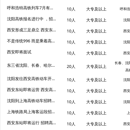
呼和浩特高铁列车7月有面试安排
10人
大专及以上
呼和
沈阳高铁报名进行中 ，招聘专职岗位
10人
大专及以上
沈
西安形成三足鼎立 西安东、西安站、西安北招聘乘务人员
10人
大专及以上
西
不是传统996 而是乘着高铁到处看看 沈阳高铁招聘乘务人员
10人
大专及以上
沈
西安即将面试
10人
大专及以上
西
长春、沈
东三省沈阳、长春、哈尔滨招聘高铁乘务人员
20人
大专及以上
高
沈阳发往西安高铁动车开始报名
10人
大专及以上
沈
西安东站即将运营 西安高铁招聘乘务人员
10人
大专及以上
西
沈阳到上海高铁动车招聘乘务人员
10人
大专及以上
沈
上海铁路局上海客运段招聘 机会难得 条件优秀来
10人
大专及以上
西安东站即将运行 招聘高铁乘务人员
10人
大专及以上
西