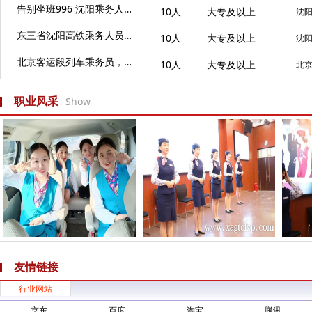
告别坐班996 沈阳乘务人员岗位带你出省啦
10人
大专及以上
沈
东三省沈阳高铁乘务人员招聘报名阶段
10人
大专及以上
沈
北京客运段列车乘务员，即将面试
10人
大专及以上
北
职业风采
Show
友情链接
行业网站
京东
百度
淘宝
腾讯