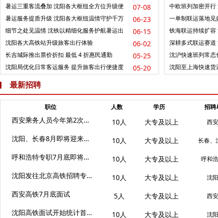
便民链路
运输通道
暑运三重客流叠加 沈阳各大枢纽全方位升级便
中欧班列加密开行
07-08
民客运服务
通道
暑运服务提质升级 沈阳各大枢纽温情守护千万
一单制联运落地见
06-23
旅客出行
海新通道
细节之处见温情 沈铁以精细化服务护航暑运出
铁海联运持续扩容
06-15
行
道
沈阳各大高铁站升级旅客出行体验
深耕多式联运赛道
06-02
道
长吉城际推出票价折扣 最低 4 折惠民通勤
沈沪快速班列常态化
05-25
沈阳局优化日常客运服务 提升旅客出行便捷度
沈阳至上海快速货
05-20
最新招聘
职位
人数
学历
招聘
西安乘务人员今年第2次专职岗位即将面试
10人
大专及以上
西
沈阳、长春8月即将迎来今年首次面试
10人
大专及以上
长春、
呼和浩特专职7月底即将面试
10人
大专及以上
呼和
沈阳发往北京高铁招聘专职人员
10人
大专及以上
沈
西安高铁7月底面试
5人
大专及以上
西
沈阳高铁面试开始统计首批名单
10人
大专及以上
沈